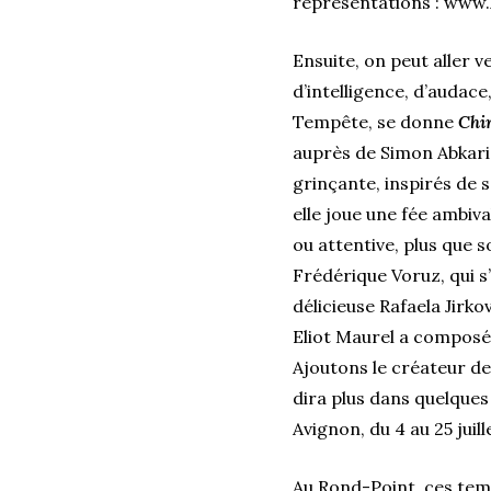
représentations : www.
Ensuite, on peut aller 
d’intelligence, d’audace,
Tempête, se donne
Chi
auprès de Simon Abkari
grinçante, inspirés de s
elle joue une fée ambiva
ou attentive, plus que 
Frédérique Voruz, qui s’i
délicieuse Rafaela Jirk
Eliot Maurel a composé l
Ajoutons le créateur de
dira plus dans quelques j
Avignon, du 4 au 25 juill
Au Rond-Point, ces temp