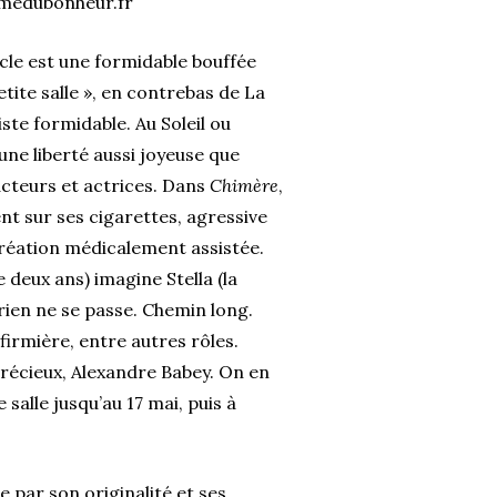
rmedubonheur.fr
acle est une formidable bouffée
petite salle », en contrebas de La
ste formidable. Au Soleil ou
ne liberté aussi joyeuse que
acteurs et actrices. Dans
Chimère
,
ent sur ses cigarettes, agressive
création médicalement assistée.
e deux ans) imagine Stella (la
 rien ne se passe. Chemin long.
firmière, entre autres rôles.
précieux, Alexandre Babey. On en
 salle jusqu’au 17 mai, puis à
 par son originalité et ses