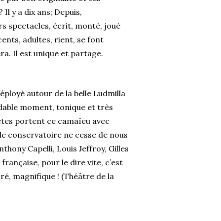
l y a dix ans; Depuis,
s spectacles, écrit, monté, joué
ents, adultes, rient, se font
ra. Il est unique et partage.
ployé autour de la belle Ludmilla
dable moment, tonique et très
ètes portent ce camaïeu avec
s le conservatoire ne cesse de nous
thony Capelli, Louis Jeffroy, Gilles
rançaise, pour le dire vite, c’est
oré, magnifique ! (Théâtre de la