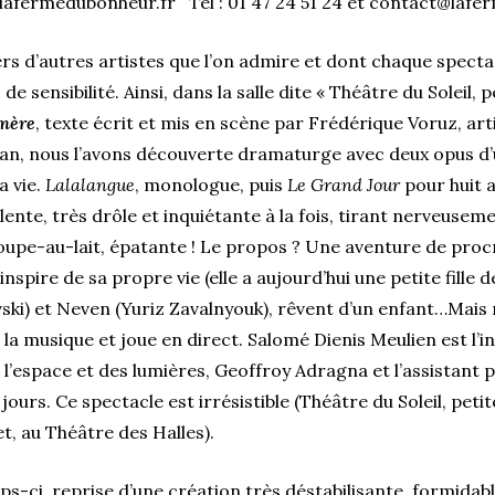
lafermedubonheur.fr Tél : 01 47 24 51 24 et contact@lafe
vers d’autres artistes que l’on admire et dont chaque spect
 de sensibilité. Ainsi, dans la salle dite « Théâtre du Soleil, 
mère
, texte écrit et mis en scène par Frédérique Voruz, arti
an, nous l’avons découverte dramaturge avec deux opus d’u
a vie.
Lalalangue
, monologue, puis
Le Grand Jour
pour huit 
lente, très drôle et inquiétante à la fois, tirant nerveusem
soupe-au-lait, épatante ! Le propos ? Une aventure de pro
nspire de sa propre vie (elle a aujourd’hui une petite fille d
ovski) et Neven (Yuriz Zavalnyouk), rêvent d’un enfant…Mais
a musique et joue en direct. Salomé Dienis Meulien est l’in
 l’espace et des lumières, Geoffroy Adragna et l’assistant 
ours. Ce spectacle est irrésistible (Théâtre du Soleil, petite
et, au Théâtre des Halles).
s-ci, reprise d’une création très déstabilisante, formidable