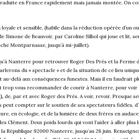
s. Traduite en France rapidement mais jamais montée. On 
 loyale et sensible, (habile dans la réduction opérée d’un 
de Simone de Beauvoir, par Caroline Silhol qui joue et lit, se
Poche Montparnasse, jusqu’à mi-juillet).
u’à Nanterre pour retrouver Roger Des Prés et la Ferme du
lerons du « spectacle » et de la situation de ce lieu uniqu
t au-delà aux conséquences funestes. Mais il en faudrait pl
ait trop vous recommander de courir à Nanterre, pour voir
),
de, par et avec Roger des Prés. A voir, revoir. Presque se
 peut compter sur le soutien de ses spectateurs fidèles, 
re, en écologie, et de la lumière de deux frères en audace,
les Clément. Deux poids lourds qui vont l’aider à aller plus 
la République 92000 Nanterre, jusqu’au 28 juin. Renseigne