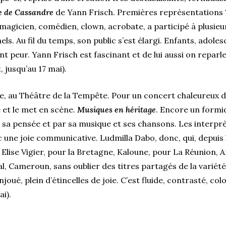
 de Cassandre
de Yann Frisch. Premières représentations ? I
gicien, comédien, clown, acrobate, a participé à plusieur
ls. Au fil du temps, son public s’est élargi. Enfants, adolesc
t peur. Yann Frisch est fascinant et de lui aussi on reparle
 jusqu’au 17 mai).
e, au Théâtre de la Tempête. Pour un concert chaleureux dé
e et le met en scène.
Musiques en héritage
. Encore un formi
 sa pensée et par sa musique et ses chansons. Les interpr
vec une joie communicative. Ludmilla Dabo, donc, qui, depui
Elise Vigier, pour la Bretagne, Kaloune, pour La Réunion, An
, Cameroun, sans oublier des titres partagés de la variété f
joué, plein d’étincelles de joie. C’est fluide, contrasté, col
i).